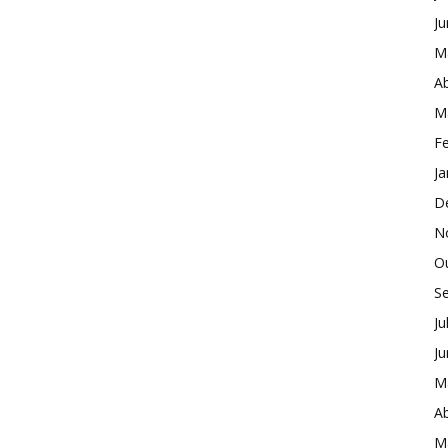
J
M
Ab
M
Fe
Ja
D
N
O
S
Ju
J
M
Ab
M