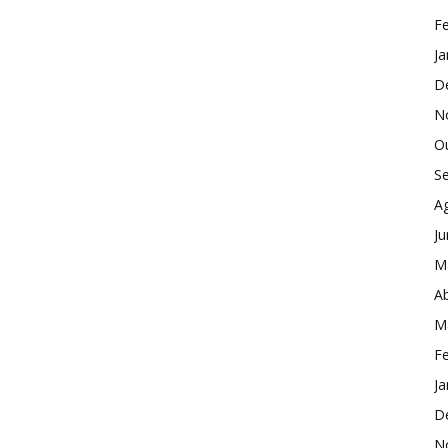
Fe
Ja
D
N
O
S
A
J
M
Ab
M
Fe
Ja
D
N