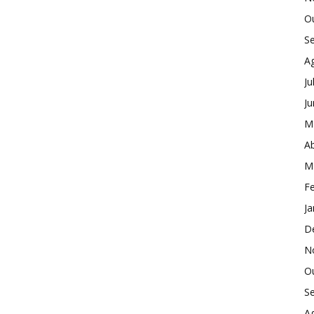
O
S
A
Ju
J
M
Ab
M
Fe
Ja
D
N
O
S
A