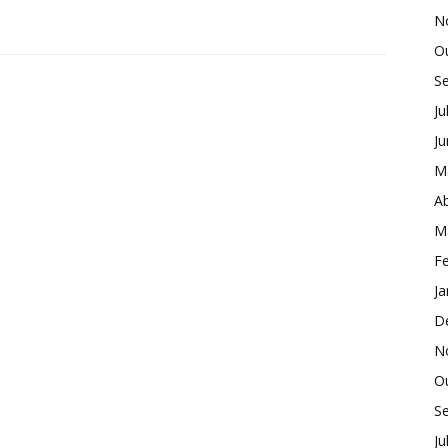
N
O
S
Ju
J
M
Ab
M
Fe
Ja
D
N
O
S
Ju