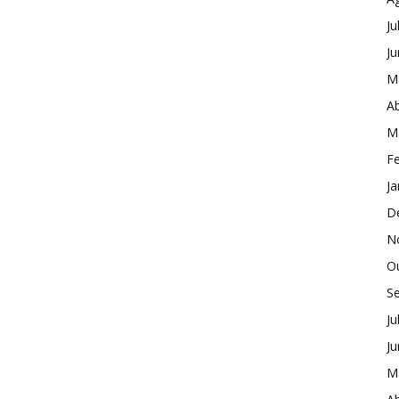
Ju
J
M
Ab
M
Fe
Ja
D
N
O
S
Ju
J
M