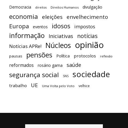
Democracia
divulgação
Direitos Humanos
direitos
economia
eleições
envelhecimento
idosos
Europa
impostos
eventos
informação
notícias
Iniciativas
opinião
Núcleos
Notícias APRe!
pensões
protocolos
Política
pausas
reflexão
saúde
reformados
rosário gama
sociedade
segurança social
SNS
UE
trabalho
velhice
Uma Volta pelo Voto