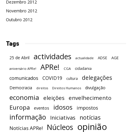
Dezembro 2012
Novembro 2012
Outubro 2012
Tags
actividades
25 de Abril
ADSE
AGE
actualidade
APRe!
cidadania
CGA
aniversário APRe!
delegações
comunicados
COVID19
cultura
Democracia
divulgação
Direitos Humanos
direitos
economia
eleições
envelhecimento
idosos
Europa
impostos
eventos
informação
notícias
Iniciativas
opinião
Núcleos
Notícias APRe!