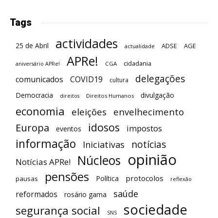
Tags
actividades
25 de Abril
ADSE
AGE
actualidade
APRe!
cidadania
CGA
aniversário APRe!
delegações
comunicados
COVID19
cultura
Democracia
divulgação
Direitos Humanos
direitos
economia
eleições
envelhecimento
idosos
Europa
impostos
eventos
informação
notícias
Iniciativas
opinião
Núcleos
Notícias APRe!
pensões
protocolos
Política
pausas
reflexão
saúde
reformados
rosário gama
sociedade
segurança social
SNS