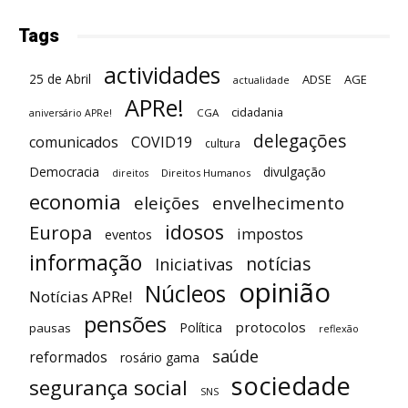
Tags
actividades
25 de Abril
ADSE
AGE
actualidade
APRe!
cidadania
CGA
aniversário APRe!
delegações
comunicados
COVID19
cultura
Democracia
divulgação
Direitos Humanos
direitos
economia
eleições
envelhecimento
idosos
Europa
impostos
eventos
informação
notícias
Iniciativas
opinião
Núcleos
Notícias APRe!
pensões
protocolos
Política
pausas
reflexão
saúde
reformados
rosário gama
sociedade
segurança social
SNS