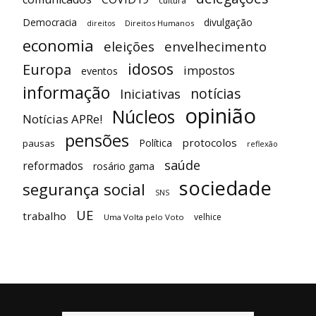
cultura
Democracia
divulgação
Direitos Humanos
direitos
economia
eleições
envelhecimento
idosos
Europa
impostos
eventos
informação
notícias
Iniciativas
opinião
Núcleos
Notícias APRe!
pensões
protocolos
Política
pausas
reflexão
saúde
reformados
rosário gama
sociedade
segurança social
SNS
UE
trabalho
velhice
Uma Volta pelo Voto